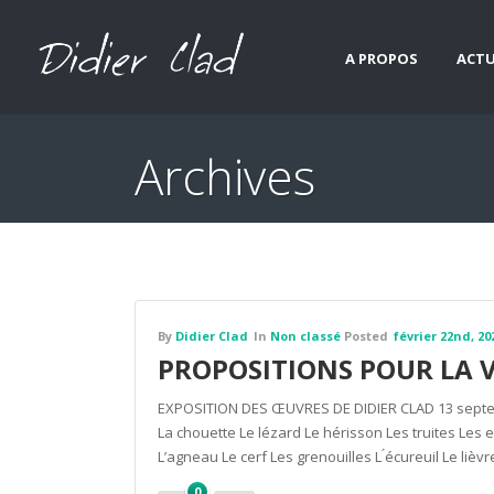
A PROPOS
ACTU
Archives
By
Didier Clad
In
Non classé
Posted
février 22nd, 20
PROPOSITIONS POUR LA V
EXPOSITION DES ŒUVRES DE DIDIER CLAD 13 septem
La chouette Le lézard Le hérisson Les truites Les 
L’agneau Le cerf Les grenouilles L ́écureuil Le lie
0