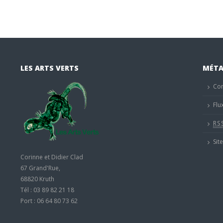
LES ARTS VERTS
MÉT
Co
Flu
RS
Sit
Corinne et Didier Clad
67 Grand'Rue,
68820 Kruth
Tél : 03 89 82 21 18
Port : 06 64 80 73 62