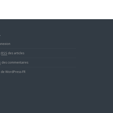
A
nnexion
x
RSS
des articles
S
des commentaires
e de WordPress-FR