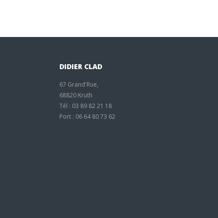
DIDIER CLAD
67 Grand'Rue,
68820 Kruth
Tél : 03 89 82 21 18
Port : 06 64 80 73 62