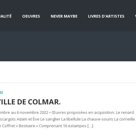
ALITÉ
OEUVRES
NEVER MAYBE
LIVRES D’ARTISTES
23
ILLE DE COLMAR.
bre au 6 novembre 2022 • Œuvres proposées en acquisition. Le renard
escargots Adam et Ève Le sanglier La libellule La chauve-souris La corneille
̀vre Coffret « Bestiaire » Comprenant 16 estampes […]