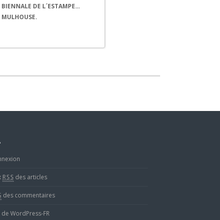
BIENNALE DE L´ESTAMPE…
MULHOUSE.
A
nnexion
x
RSS
des articles
S
des commentaires
e de WordPress-FR