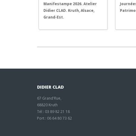
Manifestampe 2026. Atelier
Journée
Didier CLAD. Kruth, Alsace,
Patrimo
Grand-Est.
DIDIER CLAD
67 Grand'Rue,
68820 Kruth
Tél : 03 89 82 21 18
Port : 06 64 80 73 62