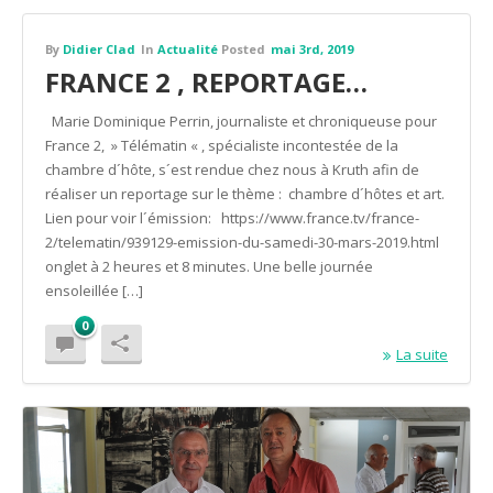
By
Didier Clad
In
Actualité
Posted
mai 3rd, 2019
FRANCE 2 , REPORTAGE…
Marie Dominique Perrin, journaliste et chroniqueuse pour
France 2, » Télématin « , spécialiste incontestée de la
chambre d´hôte, s´est rendue chez nous à Kruth afin de
réaliser un reportage sur le thème : chambre d´hôtes et art.
Lien pour voir l´émission: https://www.france.tv/france-
2/telematin/939129-emission-du-samedi-30-mars-2019.html
onglet à 2 heures et 8 minutes. Une belle journée
ensoleillée […]
0
La suite